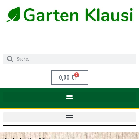
0
0,00
€