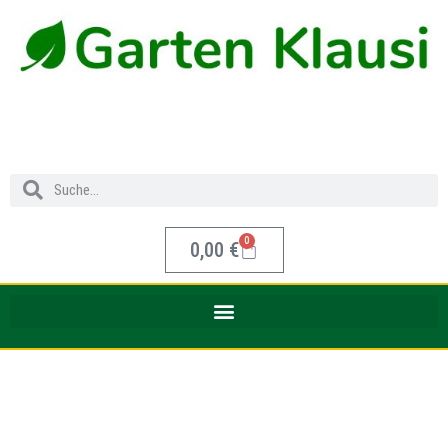
0
0,00
€