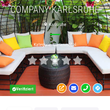
COMPANY KARLSRUHE
Karlsruhe
Kategorie:
Gartenmöbel





Verifiziert