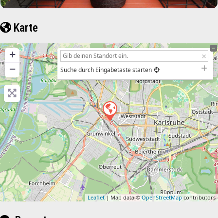
Karte
+
−
Suche durch Eingabetaste starten
Leaflet
| Map data ©
OpenStreetMap
contributors