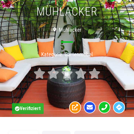
MÜHLACKER
Mühlacker
Kategorie:
Gartenmöbel





Verifiziert