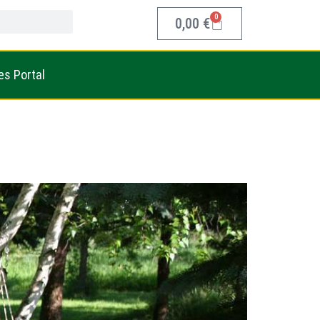
0
0,00
€
es Portal